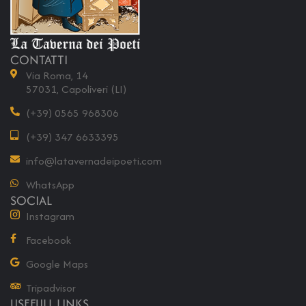
CONTATTI
Via Roma, 14
57031, Capoliveri (LI)
(+39) 0565 968306
(+39) 347 6633395
info@latavernadeipoeti.com
WhatsApp
SOCIAL
Instagram
Facebook
Google Maps
Tripadvisor
USEFULL LINKS